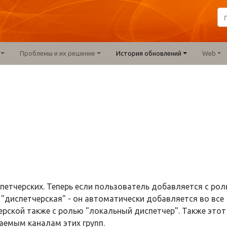
Проблемы и их решение
История обновлений
Web
етчерских. Теперь если пользователь добавляется с ро
 "диспетчерская" - он автоматически добавляется во все
рской также с ролью "локальный диспетчер". Также этот
аемым каналам этих групп.