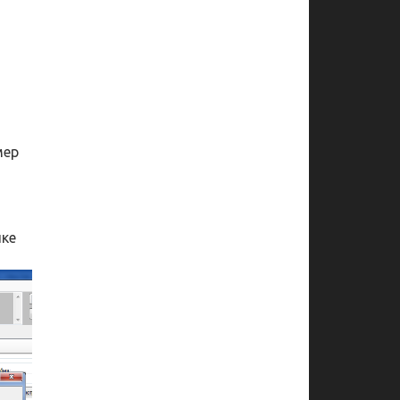
мер
чке