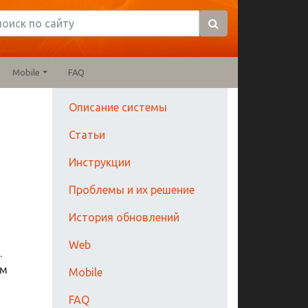
Mobile
FAQ
Описание системы
Статьи
Инструкции
Проблемы и их решение
История обновлений
Web
.
ем
Mobile
FAQ