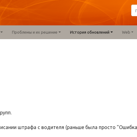
Проблемы и их решение
История обновлений
Web
рупп.
писании штрафа с водителя (раньше была просто "Ошибк