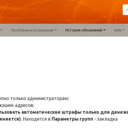
Проблемы и их решение
История обновлений
Web
тупно только администраторам;
кэшем адресов;
льзовать автоматические штрафы только для денеж
еняется)
. Находится в
Параметры групп
- закладка