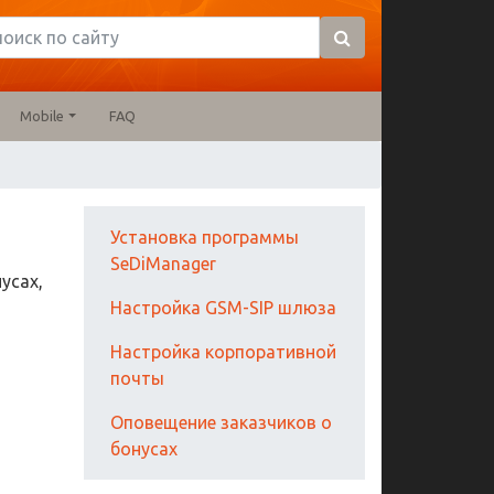
Mobile
FAQ
Установка программы
SeDiManager
усах,
Настройка GSM-SIP шлюза
Настройка корпоративной
почты
Оповещение заказчиков о
бонусах