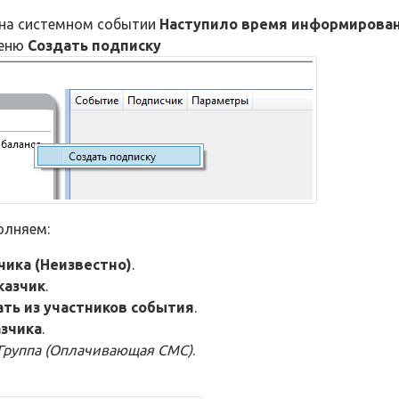
 на системном событии
Наступило время информирова
меню
Создать подписку
полняем:
чика (Неизвестно)
.
казчик
.
ть из участников события
.
азчика
.
Группа (Оплачивающая СМС)
.